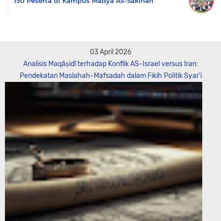
150 Peserta di Kampus Madya As-Sakinah
03 April 2026
Analisis Maqāṣidī terhadap Konflik AS-Israel versus Iran:
Pendekatan Maslahah-Mafsadah dalam Fikih Politik Syar’i