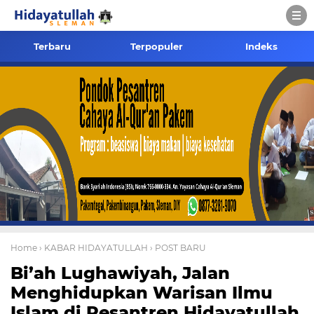
Terbaru
Terpopuler
Indeks
Home
› KABAR HIDAYATULLAH
› POST BARU
Bi’ah Lughawiyah, Jalan
Menghidupkan Warisan Ilmu
Islam di Pesantren Hidayatullah