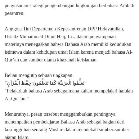
penyusunan strategi pengembangan lingkungan berbahasa Arab di
pesantren.
Anggota Tim Departemen Kepesantrenan DPP Hidayatullah,
Ustadz Muhammad Dinul Haq, Lc., dalam penyampaian
materinya menegaskan bahwa Bahasa Arab memiliki kedudukan
istimewa dalam kehidupan umat Islam karena menjadi bahasa Al-
Qur’an dan sumber utama khazanah keislaman.
Beliau mengutip sebuah ungkapan:
"تَعَلَّمُوا الْعَرَبِيَّةَ كَمَا تَتَعَلَّمُونَ حِفْظَ الْقُرْآنِ"
"Pelajarilah bahasa Arab sebagaimana kalian mempelajari hafalan
Al-Qur’an."
Menurutnya, pesan tersebut menggambarkan pentingnya
menempatkan pembelajaran Bahasa Arab sebagai bagian dari
kesungguhan seorang Muslim dalam mendekati sumber-sumber
ajaran Islam.