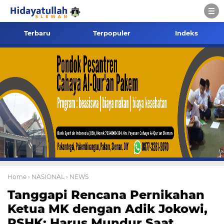
Terbaru
Terpopuler
Indeks
Home
› NASIONAL
› NEWS
Tanggapi Rencana Pernikahan
Ketua MK dengan Adik Jokowi,
PSHK: Harus Mundur Saat