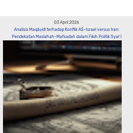
03 April 2026
Analisis Maqāṣidī terhadap Konflik AS-Israel versus Iran:
Pendekatan Maslahah-Mafsadah dalam Fikih Politik Syar’i