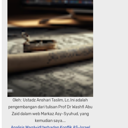
Oleh: Ustadz Anshari Taslim, Lc.Ini adalah
pengembangan dari tulisan Prof Dr Washfi Abu
Zaid dalam web Markaz Asy-Syuhud, yang
kemudian saya...
Analisis Maqāṣidī terhadap Konflik AS-Israel