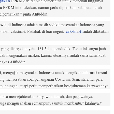
ijakan
PPKM darurat oleh pemerintah untuk menekan tingginya
ju PPKM ini dilakukan, namun perlu dipikirkan pula para buruh
diperhatikan.” pinta Alifuddin.
ovid di Indinesia adalah masih sedikit masyarakat Indonesia yang
vaksinasi
bali vaksinasi. Padahal, di luar negeri,
sudah dilakukan
 yang ditargetkan yaitu 181,5 juta penduduk. Tentu ini sangat jauh.
idak mengenakan masker, karena situasinya sudah sama-sama kuat,
ngkas Alifuddin.
ni, mengajak masyarakat Indonesia untuk mengikuti informasi resmi
 yang menyesatkan soal penanganan Covid ini. Sementara itu, para
euntungan, tetapi perlu memperhatikan kesejahteraan karyawannya.
an bisa mensejahterakan karyawan, buruh, dan pegawainya.
a juga mengusahakan semampunya untuk membantu,” kilahnya.*