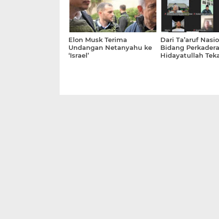
Elon Musk Terima
Dari Ta’aruf Nasio
Undangan Netanyahu ke
Bidang Perkader
‘Israel’
Hidayatullah Tek
Amanah dan Bud
Membaca