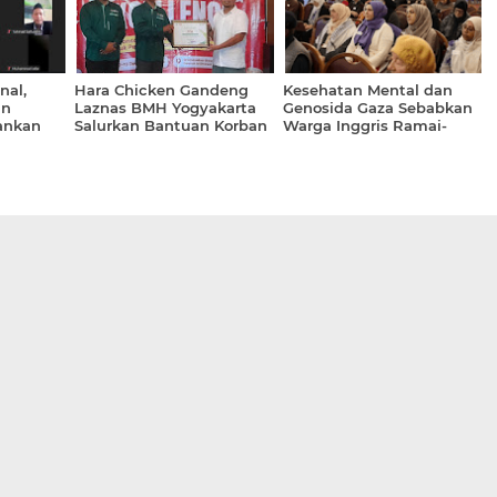
nal,
Hara Chicken Gandeng
Kesehatan Mental dan
an
Laznas BMH Yogyakarta
Genosida Gaza Sebabkan
ankan
Salurkan Bantuan Korban
Warga Inggris Ramai-
aya
Bencana Sumatra
Ramai Masuk Islam