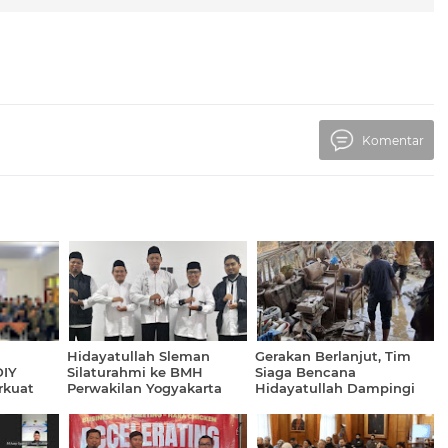
Komentar
Hidayatullah Sleman
Gerakan Berlanjut, Tim
DIY
Silaturahmi ke BMH
Siaga Bencana
rkuat
Perwakilan Yogyakarta
Hidayatullah Dampingi
iri dan
Lansia di Aceh Tamiang
anisasi