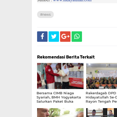
#news
Rekomendasi Berita Terkait
Bersama CIMB Niaga
Rakerdagab DPD
Syariah, BMH Yogyakarta
Hidayatullah Se-
Salurkan Paket Buka
Rayon Tengah Pe
Puasa Pada Mayarakat
Konsolidasi Jati D
Dhuafa
Transformasi Org