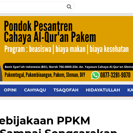
OPINI
CAHYAQU
TSAQOFAH
HIDAYATULLAH
K
ebijakaan PPKM