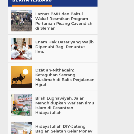
BERITA TERBARU
Laznas BMH dan Baitul
Wakaf Resmikan Program
Pertanian Pisang Cavendish
di Sleman
Enam Hak Dasar yang Wajib
Dipenuhi Bagi Penuntut
Ilmu
Dzāt an-Nithāqain:
Keteguhan Seorang
Muslimah di Balik Perjalanan
Hijrah
Bi’ah Lughawiyah, Jalan
Menghidupkan Warisan Ilmu
Islam di Pesantren
Hidayatullah
Hidayatullah DIY-Jateng
Bagian Selatan Gelar Monev