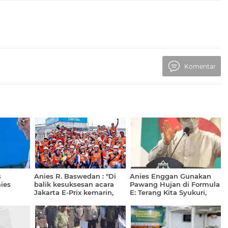
Komentar
s
Anies R. Baswedan : "Di
Anies Enggan Gunakan
ies
balik kesuksesan acara
Pawang Hujan di Formula
Jakarta E-Prix kemarin,
E: Terang Kita Syukuri,
ada ribuan tangan yang
Hujan Juga Kita Syukuri
terlibat mewujudkannya"