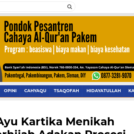
OPINI
CAHYAQU
TSAQOFAH
HIDAYATULLAH
K
Ayu Kartika Menikah