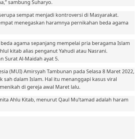
ama,” sambung Suharyo.
serupa sempat menjadi kontroversi di Masyarakat.
i sempat menegaskan haramnya pernikahan beda agama
 beda agama sepanjang mempelai pria beragama Islam
l kitab alias penganut Yahudi atau Nasrani.
 Surat Al-Maidah ayat 5.
nesia (MUI) Amirsyah Tambunan pada Selasa 8 Maret 2022,
sah dalam Islam. Hal itu menanggapi kasus viral
enikah di gereja awal Maret lalu.
anita Ahlu Kitab, menurut Qaul Mu’tamad adalah haram