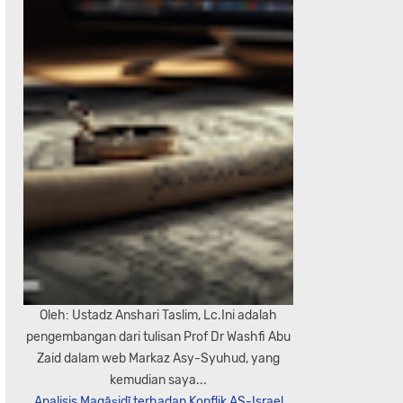
Oleh: Ustadz Anshari Taslim, Lc.Ini adalah
pengembangan dari tulisan Prof Dr Washfi Abu
Zaid dalam web Markaz Asy-Syuhud, yang
kemudian saya...
Analisis Maqāṣidī terhadap Konflik AS-Israel