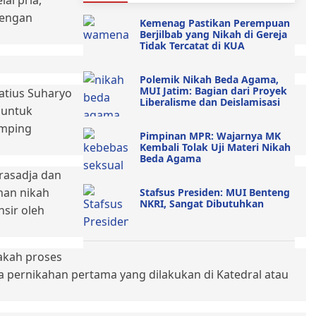
ai pria,
dengan
Kemenag Pastikan Perempuan
Berjilbab yang Nikah di Gereja
Tidak Tercatat di KUA
Polemik Nikah Beda Agama,
MUI Jatim: Bagian dari Proyek
natius Suharyo
Liberalisme dan Deislamisasi
 untuk
amping
Pimpinan MPR: Wajarnya MK
Kembali Tolak Uji Materi Nikah
Beda Agama
rasadja dan
an nikah
Stafsus Presiden: MUI Benteng
NKRI, Sangat Dibutuhkan
nsir oleh
akah proses
 pernikahan pertama yang dilakukan di Katedral atau