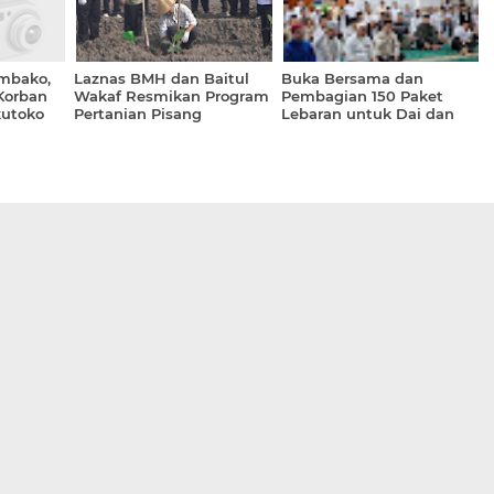
mbako,
Laznas BMH dan Baitul
Buka Bersama dan
Korban
Wakaf Resmikan Program
Pembagian 150 Paket
utoko
Pertanian Pisang
Lebaran untuk Dai dan
Cavendish di Sleman
Guru Ngaji