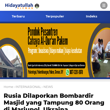
Terbaru
Terpopuler
Indeks
Home
› INTERNASIONAL
› NEWS
Rusia Dilaporkan Bombardir
Masjid yang Tampung 80 Orang
di Mariupol, Ukraina