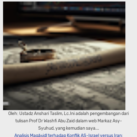
Oleh: Ustadz Anshari Taslim, Lc.Ini adalah pengembangan dari
tulisan Prof Dr Washfi Abu Zaid dalam web Markaz Asy-
Syuhud, yang kemudian saya...
Analisis Maqāṣidī terhadap Konflik AS-Israel versus Iran: