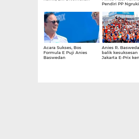
Pendiri PP Ngruk
Qadir Baraja den
Khilafatul Muslim
Acara Sukses, Bos
Anies R. Baswedan
Formula E Puji Anies
balik kesuksesan
Baswedan
Jakarta E-Prix ke
ada ribuan tanga
terlibat mewuju