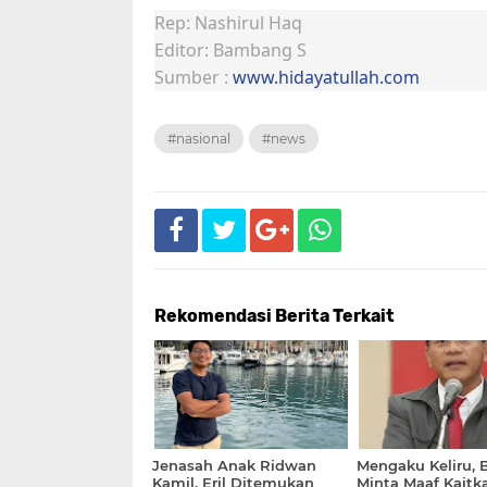
Rep: Nashirul Haq
Editor: Bambang S
Sumber :
www.hidayatullah.com
#nasional
#news
Rekomendasi Berita Terkait
Jenasah Anak Ridwan
Mengaku Keliru,
Kamil, Eril Ditemukan
Minta Maaf Kaitk