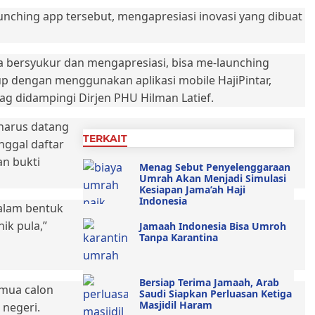
nching app tersebut, mengapresiasi inovasi yang dibuat
a bersyukur dan mengapresiasi, bisa me-launching
kup dengan menggunakan aplikasi mobile HajiPintar,
ag didampingi Dirjen PHU Hilman Latief.
 harus datang
TERKAIT
nggal daftar
n bukti
Menag Sebut Penyelenggaraan
Umrah Akan Menjadi Simulasi
Kesiapan Jama’ah Haji
Indonesia
dalam bentuk
ik pula,”
Jamaah Indonesia Bisa Umroh
Tanpa Karantina
Bersiap Terima Jamaah, Arab
mua calon
Saudi Siapkan Perluasan Ketiga
Masjidil Haram
 negeri.