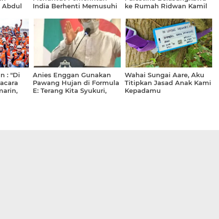
i Abdul
India Berhenti Memusuhi
ke Rumah Ridwan Kamil
gan
Islam
in
 : "Di
Anies Enggan Gunakan
Wahai Sungai Aare, Aku
 acara
Pawang Hujan di Formula
Titipkan Jasad Anak Kami
marin,
E: Terang Kita Syukuri,
Kepadamu
n yang
Hujan Juga Kita Syukuri
dkannya"