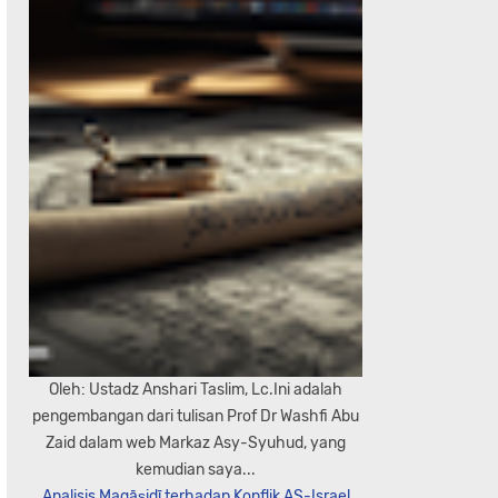
Oleh: Ustadz Anshari Taslim, Lc.Ini adalah
pengembangan dari tulisan Prof Dr Washfi Abu
Zaid dalam web Markaz Asy-Syuhud, yang
kemudian saya...
Analisis Maqāṣidī terhadap Konflik AS-Israel