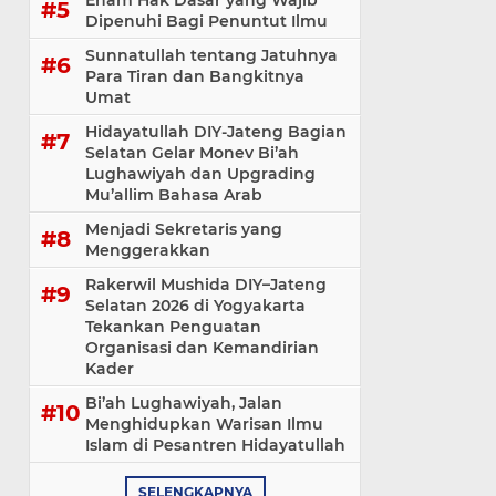
Enam Hak Dasar yang Wajib
Dipenuhi Bagi Penuntut Ilmu
Sunnatullah tentang Jatuhnya
Para Tiran dan Bangkitnya
Umat
Hidayatullah DIY-Jateng Bagian
Selatan Gelar Monev Bi’ah
Lughawiyah dan Upgrading
Mu’allim Bahasa Arab
Menjadi Sekretaris yang
Menggerakkan
Rakerwil Mushida DIY–Jateng
Selatan 2026 di Yogyakarta
Tekankan Penguatan
Organisasi dan Kemandirian
Kader
Bi’ah Lughawiyah, Jalan
Menghidupkan Warisan Ilmu
Islam di Pesantren Hidayatullah
SELENGKAPNYA