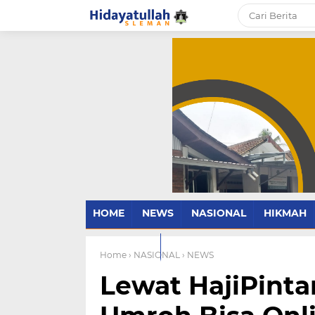
HOME
NEWS
NASIONAL
HIKMAH
PARENTING
Home
› NASIONAL
› NEWS
Lewat HajiPintar