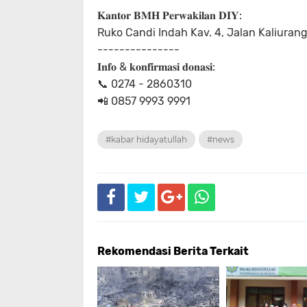
𝐊𝐚𝐧𝐭𝐨𝐫 𝐁𝐌𝐇 𝐏𝐞𝐫𝐰𝐚𝐤𝐢𝐥𝐚𝐧 𝐃𝐈𝐘:
Ruko Candi Indah Kav. 4, Jalan Kaliuran
---------------
𝐈𝐧𝐟𝐨 & 𝐤𝐨𝐧𝐟𝐢𝐫𝐦𝐚𝐬𝐢 𝐝𝐨𝐧𝐚𝐬𝐢:
📞 0274 - 2860310
📲 0857 9993 9991
#kabar hidayatullah
#news
Rekomendasi Berita Terkait