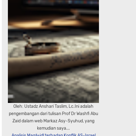
Oleh: Ustadz Anshari Taslim, Lc.Ini adalah
pengembangan dari tulisan Prof Dr Washfi Abu
Zaid dalam web Markaz Asy-Syuhud, yang
kemudian saya...
Analisis Maqāṣidī terhadap Konflik AS-Israel