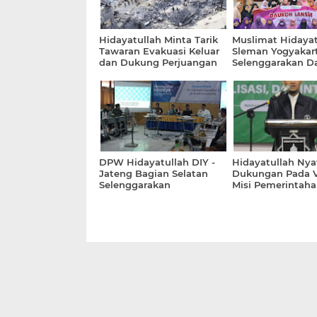
Hidayatullah Minta Tarik
Muslimat Hidayat
Tawaran Evakuasi Keluar
Sleman Yogyakar
dan Dukung Perjuangan
Selenggarakan D
Palestina Seperti Soekarno
Lansia
DPW Hidayatullah DIY -
Hidayatullah Nya
Jateng Bagian Selatan
Dukungan Pada V
Selenggarakan
Misi Pemerintaha
Musyawarah Khusus
Prabowo
Kampus Madya