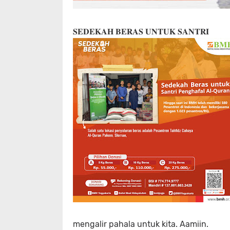
𝐒𝐄𝐃𝐄𝐊𝐀𝐇 𝐁𝐄𝐑𝐀𝐒 𝐔𝐍𝐓𝐔𝐊 𝐒𝐀𝐍𝐓𝐑𝐈
mengalir pahala untuk kita. Aamiin.