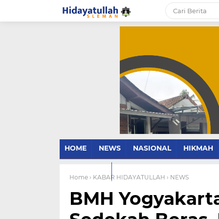
HOME
NEWS
NASIONAL
HIKMAH
PARENTING
Home
› KABAR HIDAYATULLAH
› NEWS
BMH Yogyakart