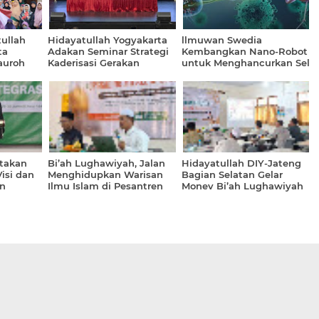
ullah
Hidayatullah Yogyakarta
llmuwan Swedia
ta
Adakan Seminar Strategi
Kembangkan Nano-Robot
auroh
Kaderisasi Gerakan
untuk Menghancurkan Sel
Dakwah Ahlussunah
Kanker
takan
Bi’ah Lughawiyah, Jalan
Hidayatullah DIY-Jateng
isi dan
Menghidupkan Warisan
Bagian Selatan Gelar
n
Ilmu Islam di Pesantren
Monev Bi’ah Lughawiyah
Hidayatullah
dan Upgrading Mu’allim
Bahasa Arab