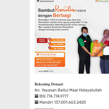
𝐑𝐞𝐤𝐞𝐧𝐢𝐧𝐠 𝐃𝐨𝐧𝐚𝐬𝐢:
An. Yayasan Baitul Maal Hidayatullah
🏧 BSI 774.774.9777
🏧 Mandiri 137.001.663.2420
----------