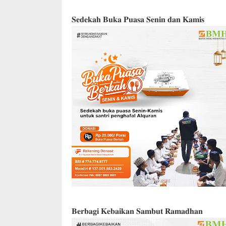
𝐒𝐞𝐝𝐞𝐤𝐚𝐡 𝐁𝐮𝐤𝐚 𝐏𝐮𝐚𝐬𝐚 𝐒𝐞𝐧𝐢𝐧 𝐝𝐚𝐧 𝐊𝐚𝐦𝐢𝐬
𝐁𝐞𝐫𝐛𝐚𝐠𝐢 𝐊𝐞𝐛𝐚𝐢𝐤𝐚𝐧 𝐒𝐚𝐦𝐛𝐮𝐭 𝐑𝐚𝐦𝐚𝐝𝐡𝐚𝐧