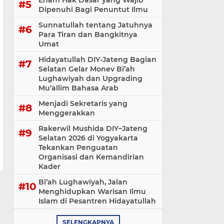
Enam Hak Dasar yang Wajib
Dipenuhi Bagi Penuntut Ilmu
Sunnatullah tentang Jatuhnya
Para Tiran dan Bangkitnya
Umat
Hidayatullah DIY-Jateng Bagian
Selatan Gelar Monev Bi’ah
Lughawiyah dan Upgrading
Mu’allim Bahasa Arab
Menjadi Sekretaris yang
Menggerakkan
Rakerwil Mushida DIY–Jateng
Selatan 2026 di Yogyakarta
Tekankan Penguatan
Organisasi dan Kemandirian
Kader
Bi’ah Lughawiyah, Jalan
Menghidupkan Warisan Ilmu
Islam di Pesantren Hidayatullah
SELENGKAPNYA