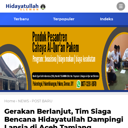
Terbaru
Terpopuler
Indeks
Home
› NEWS
› POST BARU
Gerakan Berlanjut, Tim Siaga
Bencana Hidayatullah Dampingi
Lansia di Aceh Tamiang