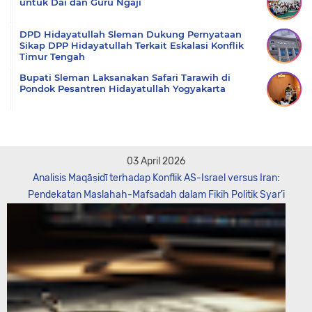
untuk Dai dan Guru Ngaji
DPD Hidayatullah Sleman Dukung Pernyataan
Sikap DPP Hidayatullah Terkait Eskalasi Konflik
Timur Tengah
Bupati Sleman Laksanakan Safari Tarawih di
Pondok Pesantren Hidayatullah Yogyakarta
03 April 2026
Analisis Maqāṣidī terhadap Konflik AS-Israel versus Iran:
Pendekatan Maslahah-Mafsadah dalam Fikih Politik Syar’i