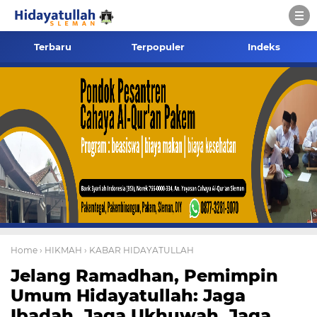
Terbaru
Terpopuler
Indeks
Home
› HIKMAH
› KABAR HIDAYATULLAH
Jelang Ramadhan, Pemimpin
Umum Hidayatullah: Jaga
Ibadah, Jaga Ukhuwah, Jaga