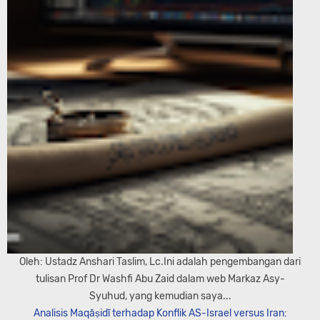
Oleh: Ustadz Anshari Taslim, Lc.Ini adalah pengembangan dari
tulisan Prof Dr Washfi Abu Zaid dalam web Markaz Asy-
Syuhud, yang kemudian saya...
Analisis Maqāṣidī terhadap Konflik AS-Israel versus Iran: